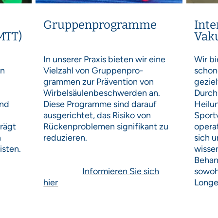
Gruppenprogramme
Int
MTT)
Vaku
In unserer Praxis bieten wir eine
Wir b
en
Vielzahl von Gruppenpro-
schon
grammen zur Prävention von
gezie
Wirbelsäulenbeschwerden an.
Durch
und
Diese Programme sind darauf
Heilun
ausgerichtet, das Risiko von
Sport
trägt
Rückenproblemen signifikant zu
operat
n
reduzieren.
sich u
isten.
wissen
Behan
Informieren Sie sich
sowoh
hier
Longe