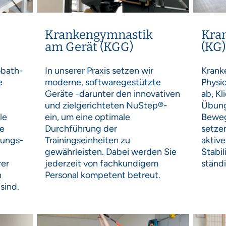
Kra
Krankengymnastik
(KG
am Gerät (KGG)
Krank
obath-
In unserer Praxis setzen wir
Physio
e
moderne, softwaregestützte
ab, Kl
Geräte -darunter den innovativen
Übung
und zielgerichteten NuStep®-
Beweg
le
ein, um eine optimale
setzen
ie
Durchführung der
aktiv
lungs-
Trainingseinheiten zu
Stabil
gewährleisten. Dabei werden Sie
stän
rer
jederzeit von fachkundigem
n
Personal kompetent betreut.
 sind.