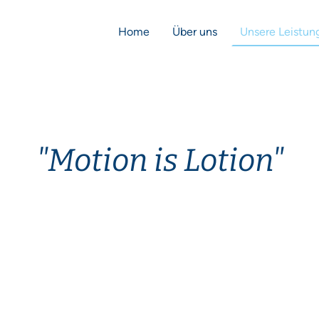
Home
Über uns
Unsere Leistun
"Motion is Lotion"
Die THERA-Trainer lyra jetzt bei
uns !!!
Informationen