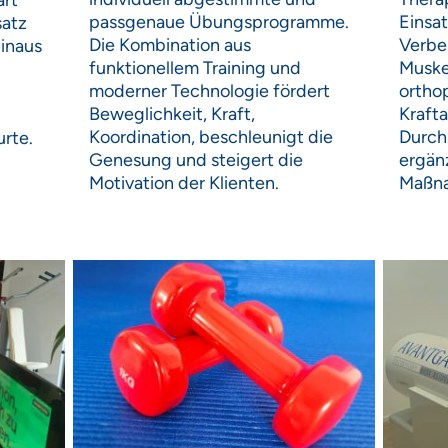
art
Einsa
passgenaue Übungsprogramme.
satz
Verbe
Die Kombination aus
inaus
Muskel
funktionellem Training und
ortho
moderner Technologie fördert
Kraft
Beweglichkeit, Kraft,
Durch
Koordination, beschleunigt die
 Gurte.
ergän
Genesung und steigert die
Maßna
Motivation der Klienten.