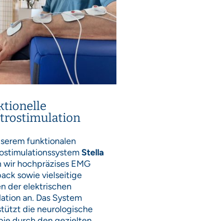
tionelle
trostimulation
nserem funktionalen
rostimulationssystem
Stella
n wir hochpräzises EMG
ack sowie vielseitige
n der elektrischen
lation an. Das System
tützt die neurologische
pie durch den gezielten