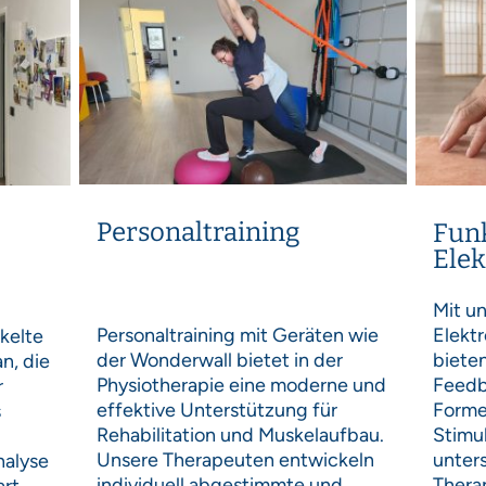
Personaltraining
Funk
Elek
Mit u
Elekt
Personaltraining mit Geräten wie
kelte
biete
der Wonderwall bietet in der
n, die
Feedb
Physiotherapie eine moderne und
r
Forme
effektive Unterstützung für
s
Stimu
Rehabilitation und Muskelaufbau.
unters
Unsere Therapeuten entwickeln
nalyse
Thera
individuell abgestimmte und