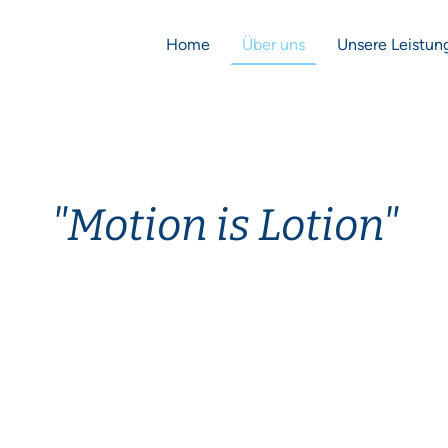
Home
Über uns
Unsere Leistun
"Motion is Lotion"
Die THERA-Trainer lyra jetzt bei
uns !!!
Informationen