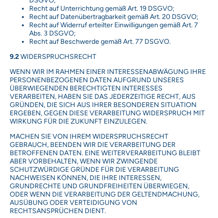
DSGVO;
Recht auf Unterrichtung gemäß Art. 19 DSGVO;
Recht auf Datenübertragbarkeit gemäß Art. 20 DSGVO;
Recht auf Widerruf erteilter Einwilligungen gemäß Art. 7
Abs. 3 DSGVO;
Recht auf Beschwerde gemäß Art. 77 DSGVO.
9.2
WIDERSPRUCHSRECHT
WENN WIR IM RAHMEN EINER INTERESSENABWÄGUNG IHRE
PERSONENBEZOGENEN DATEN AUFGRUND UNSERES
ÜBERWIEGENDEN BERECHTIGTEN INTERESSES
VERARBEITEN, HABEN SIE DAS JEDERZEITIGE RECHT, AUS
GRÜNDEN, DIE SICH AUS IHRER BESONDEREN SITUATION
ERGEBEN, GEGEN DIESE VERARBEITUNG WIDERSPRUCH MIT
WIRKUNG FÜR DIE ZUKUNFT EINZULEGEN.
MACHEN SIE VON IHREM WIDERSPRUCHSRECHT
GEBRAUCH, BEENDEN WIR DIE VERARBEITUNG DER
BETROFFENEN DATEN. EINE WEITERVERARBEITUNG BLEIBT
ABER VORBEHALTEN, WENN WIR ZWINGENDE
SCHUTZWÜRDIGE GRÜNDE FÜR DIE VERARBEITUNG
NACHWEISEN KÖNNEN, DIE IHRE INTERESSEN,
GRUNDRECHTE UND GRUNDFREIHEITEN ÜBERWIEGEN,
ODER WENN DIE VERARBEITUNG DER GELTENDMACHUNG,
AUSÜBUNG ODER VERTEIDIGUNG VON
RECHTSANSPRÜCHEN DIENT.