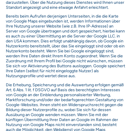
darzustellen. Über die Nutzung dieses Dienstes wird Ihnen unser
Standort angezeigt und eine etwaige Anfahrt erleichtert.
Bereits beim Aufrufen derjenigen Unterseiten, in die die Karte
von Google Maps eingebunden ist, werden Informationen über
Ihre Nutzung unserer Website (wie z.B. Ihre IP-Adresse) an
Server von Google übertragen und dort gespeichert, hierbei kann
es auch zu einer Übermittlung an die Server der Google LLC. in
den USA kommen. Dies erfolgt unabhängig davon, ob Google ein
Nutzerkonto bereitstellt, über das Sie eingeloggt sind oder ob ein
Nutzerkonto besteht. Wenn Sie bei Google eingeloggt sind,
werden Ihre Daten direkt Ihrem Konto zugeordnet. Wenn Sie die
Zuordnung mit Ihrem Profil bei Google nicht wünschen, müssen
Sie sich vor Aktivierung des Buttons ausloggen. Google speichert
Ihre Daten (selbst für nicht eingeloggte Nutzer) als
Nutzungsprofile und wertet diese aus.
Die Erhebung, Speicherung und die Auswertung erfolgen gemäß
Art. 6 Abs. 1 lit. f DSGVO auf Basis des berechtigten Interesses
von Google an der Einblendung personalisierter Werbung,
Marktforschung und/oder der bedarfsgerechten Gestaltung von
Google-Websites. Ihnen steht ein Widerspruchsrecht gegen die
Bildung dieser Nutzerprofile zu, wobei Sie sich für dessen
Ausübung an Google wenden müssen. Wenn Sie mit der
künftigen Übermittlung Ihrer Daten an Google im Rahmen der
Nutzung von Google Maps nicht einverstanden sind, besteht
auch die Möglichkeit, den Webdienst von Google Maps