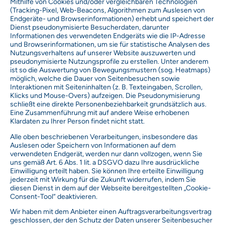
Mithilfe von Cookies und/oder vergleichbaren Technologien
(Tracking-Pixel, Web-Beacons, Algorithmen zum Auslesen von
Endgeräte- und Browserinformationen) erhebt und speichert der
Dienst pseudonymisierte Besucherdaten, darunter
Informationen des verwendeten Endgeräts wie die IP-Adresse
und Browserinformationen, um sie für statistische Analysen des
Nutzungsverhaltens auf unserer Website auszuwerten und
pseudonymisierte Nutzungsprofile zu erstellen. Unter anderem
ist so die Auswertung von Bewegungsmustern (sog. Heatmaps)
möglich, welche die Dauer von Seitenbesuchen sowie
Interaktionen mit Seiteninhalten (z. B. Texteingaben, Scrollen,
Klicks und Mouse-Overs) aufzeigen. Die Pseudonymisierung
schließt eine direkte Personenbeziehbarkeit grundsätzlich aus.
Eine Zusammenführung mit auf andere Weise erhobenen
Klardaten zu Ihrer Person findet nicht statt.
Alle oben beschriebenen Verarbeitungen, insbesondere das
Auslesen oder Speichern von Informationen auf dem
verwendeten Endgerät, werden nur dann vollzogen, wenn Sie
uns gemäß Art. 6 Abs. 1 lit. a DSGVO dazu Ihre ausdrückliche
Einwilligung erteilt haben. Sie können Ihre erteilte Einwilligung
jederzeit mit Wirkung für die Zukunft widerrufen, indem Sie
diesen Dienst in dem auf der Webseite bereitgestellten „Cookie-
Consent-Tool“ deaktivieren.
Wir haben mit dem Anbieter einen Auftragsverarbeitungsvertrag
geschlossen, der den Schutz der Daten unserer Seitenbesucher