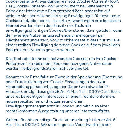
cookie-basierte Anwendungen ein sog. „Cookie-Consent-Tool“.
Das „Cookie-Consent-Tool“ wird Nutzern bei Seitenaufruf in
Form einer interaktiven Benutzeroberfläche angezeigt, auf
welcher sich per Häkchensetzung Einwilligungen für bestimmte
Cookies und/oder cookie-basierte Anwendungen erteilen lassen.
Hierbei werden durch den Einsatz des Tools alle
einwilligungspflichtigen Cookies/Dienste nur dann geladen, wenn
der jeweilige Nutzer entsprechende Einwilligungen per
Häkchensetzung erteilt. So wird sichergestellt, dass nur im Falle
einer erteilten Einwilligung derartige Cookies auf dem jeweiligen
Endgerät des Nutzers gesetzt werden.
Das Tool setzt technisch notwendige Cookies, um Ihre Cookie-
Präferenzen zu speichern. Personenbezogene Nutzerdaten
werden hierbei grundsätzlich nicht verarbeitet.
Kommt es im Einzelfall zum Zwecke der Speicherung, Zuordnung
oder Protokollierung von Cookie-Einstellungen doch zur
Verarbeitung personenbezogener Daten (wie etwa der IP-
Adresse), erfolgt diese gemäß Art. 6 Abs. 1 lit. f DSGVO auf Basis
unseres berechtigten Interesses an einem rechtskonformen,
nutzerspezifischen und nutzerfreundlichen
Einwilligungsmanagement für Cookies und mithin an einer
rechtskonformen Ausgestaltung unseres Internetauftritts.
Weitere Rechtsgrundlage für die Verarbeitung ist ferner Art. 6
Abs. 1 lit. c DSGVO. Wir unterliegen als Verantwortliche der