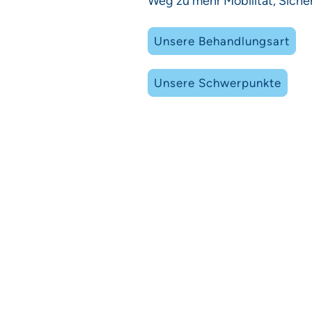
Weg zu mehr Mobilität, Sicher
Unsere Behandlungsart
Unsere Schwerpunkte
Therapeutisches Forum
Physiotherapie 
Heidelberge
68519 Vi