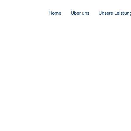
Home
Über uns
Unsere Leistun
Die THERA-Trainer lyra jetzt bei
uns !!!
Informationen