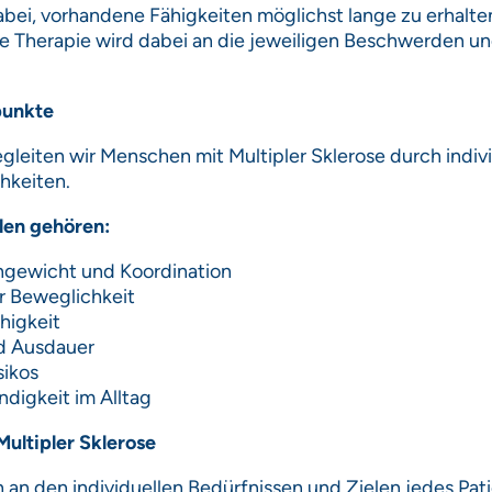
abei, vorhandene Fähigkeiten möglichst lange zu erhalte
ie Therapie wird dabei an die jeweiligen Beschwerden und
punkte
leiten wir Menschen mit Multipler Sklerose durch indi
hkeiten.
len gehören:
hgewicht und Koordination
r Beweglichkeit
higkeit
nd Ausdauer
sikos
digkeit im Alltag
ultipler Sklerose
h an den individuellen Bedürfnissen und Zielen jedes Pat